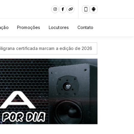
ação
Promoções
Locutores
Contato
rana certificada marcam a edição de 2026
Ex-aluna da Univer