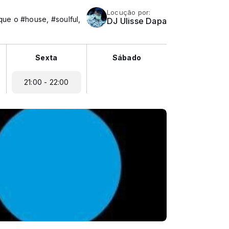
Locução por:
que o #house, #soulful,
DJ Ulisse Dapa
Sexta
Sábado
21:00 - 22:00