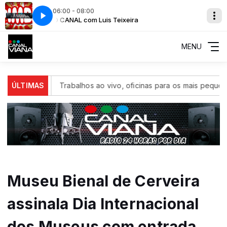
06:00 - 08:00
PIMBA NO CANAL com Luis Teixeira
PLANETA HITS com Wilson Meirelles
PIMBA NO CAN
PLANETA HITS
MENU
 domingo
ÚLTIMAS
Trabalhos ao vivo, oficinas para os mais pequenos e
Museu Bienal de Cerveira
assinala Dia Internacional
dos Museus com entrada