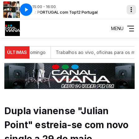
15:00 - 16:00
TOP 12 PORTUGAL com Top12 Portugal
TOP 12 POR
MENU
ximo domingo
ÚLTIMAS
Trabalhos ao vivo, oficinas para os mais peque
Dupla vianense "Julian
Point" estreia-se com novo
single a 29 de maio